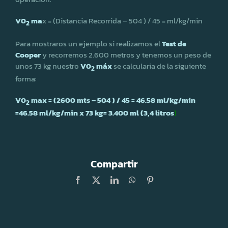
V0
ma
x = (Distancia Recorrida – 504 ) / 45 = ml/kg/min
2
Para mostraros un ejemplo si realizamos el
Test de
Cooper
y recorremos 2.600 metros y tenemos un peso de
unos 73 kg nuestro
V0
máx
se calcularia de la siguiente
2
forma:
V0
max = (2600 mts – 504 ) / 45 = 46.58 ml/kg/min
2
=46.58 ml/kg/min x 73 kg= 3.400 ml (3,4 litros
)
Compartir
Facebook
X
LinkedIn
WhatsApp
Pinterest