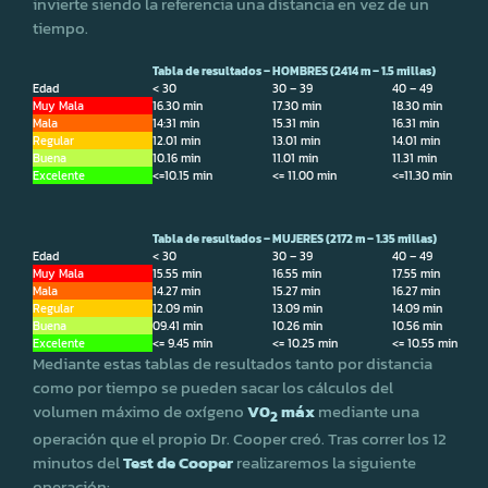
invierte siendo la referencia una distancia en vez de un
tiempo.
Tabla de resultados – HOMBRES (2414 m – 1.5 millas)
Edad
< 30
30 – 39
40 – 49
Muy Mala
16.30 min
17.30 min
18.30 min
Mala
14:31 min
15.31 min
16.31 min
Regular
12.01 min
13.01 min
14.01 min
Buena
10.16 min
11.01 min
11.31 min
Excelente
<=10.15 min
<= 11.00 min
<=11.30 min
Tabla de resultados – MUJERES (2172 m – 1.35 millas)
Edad
< 30
30 – 39
40 – 49
Muy Mala
15.55 min
16.55 min
17.55 min
Mala
14.27 min
15.27 min
16.27 min
Regular
12.09 min
13.09 min
14.09 min
Buena
09.41 min
10.26 min
10.56 min
Excelente
<= 9.45 min
<= 10.25 min
<= 10.55 min
Mediante estas tablas de resultados tanto por distancia
como por tiempo se pueden sacar los cálculos del
volumen máximo de oxígeno
V0
máx
mediante una
2
operación que el propio Dr. Cooper creó. Tras correr los 12
minutos del
Test de Cooper
realizaremos la siguiente
operación: