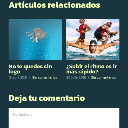
Artículos relacionados
No te quedes sin
¿Subir el ritmo es ir
C
logo
más rápido?
a
16 abril 2021
|
Sin comentarios
20 julio 2018
|
Sin comentarios
17
Deja tu comentario
Comentar