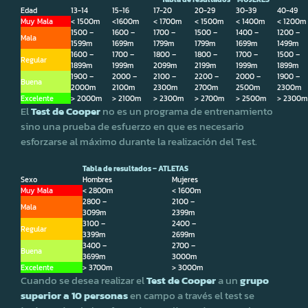
Edad
13-14
15-16
17-20
20-29
30-39
40-49
Muy Mala
< 1500m
<1600m
< 1700m
< 1500m
< 1400m
< 1200m
1500 –
1600 –
1700 –
1500 –
1400 –
1200 –
Mala
1599m
1699m
1799m
1799m
1699m
1499m
1600 –
1700 –
1800 –
1800 –
1700 –
1500 –
Regular
1899m
1999m
2099m
2199m
1999m
1899m
1900 –
2000 –
2100 –
2200 –
2000 –
1900 –
Buena
2000m
2100m
2300m
2700m
2500m
2300m
Excelente
> 2000m
> 2100m
> 2300m
> 2700m
> 2500m
> 2300m
El
Test de Cooper
no es un programa de entrenamiento
sino una prueba de esfuerzo en que es necesario
esforzarse al máximo durante la realización del Test.
Tabla de resultados – ATLETAS
Sexo
Hombres
Mujeres
Muy Mala
< 2800m
< 1600m
2800 –
2100 –
Mala
3099m
2399m
3100 –
2400 –
Regular
3399m
2699m
3400 –
2700 –
Buena
3699m
3000m
Excelente
> 3700m
> 3000m
Cuando se desea realizar el
Test de Cooper
a un
grupo
superior a 10 personas
en campo a través el test se