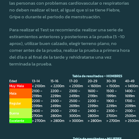
las personas con problemas cardiovascular o respiratorias
no deben realizar el test, al igual que si se tiene Fiebre,
Gripe o durante el período de menstruación.
Para realizar el Test se recomienda: realizar una serie de
estiramientos anteriores y posteriores a la prueba (5 -10
aprox), utilizar buen calzado, elegir terreno plano, no
comer antes de la prueba, realizar la prueba a primera hora
del día o al final de la tarde y rehidratarse una vez
terminada la prueba.
Tabla de resultados – HOMBRES
Edad
13-14
15-16
17-20
20-29
30-39
40-49
Muy Mala
< 2100m
< 2200m
< 2300m
< 1600m
< 1500m
< 1400m
2100 –
2200 –
2300 –
1600 –
1500 –
1400 –
Mala
2199m
2299m
2499m
2199m
1999m
1699m
2200 –
2300 –
2500 –
2200 –
1900 –
1700 –
Regular
2399m
2499m
2699m
2399m
2299m
2099m
2400 –
2500 –
2700 –
2400 –
2300 –
2100 –
Buena
2700m
2800m
3000m
2800m
2700m
2500m
Excelente
> 2700m
> 2800m
> 3000m
> 2800m
> 2700m
> 2500m
Tabla de resultados – MUJERES