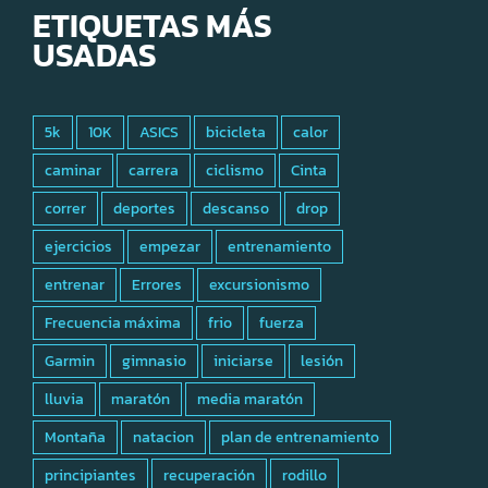
ETIQUETAS MÁS
USADAS
5k
10K
ASICS
bicicleta
calor
caminar
carrera
ciclismo
Cinta
correr
deportes
descanso
drop
ejercicios
empezar
entrenamiento
entrenar
Errores
excursionismo
Frecuencia máxima
frio
fuerza
Garmin
gimnasio
iniciarse
lesión
lluvia
maratón
media maratón
Montaña
natacion
plan de entrenamiento
principiantes
recuperación
rodillo