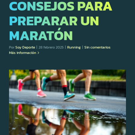
CONSEJOS PARA
PREPARAR UN
MARATÓN
Por
Soy Deporte
|
28 febrero 2025
|
Running
|
Sin comentarios
Más información