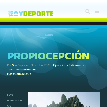
Saltar
al
contenido
PROPIOCEPCIÓN
Por
Soy Deporte
|
31 octubre 2025
|
Ejercicios y Estiramientos
,
Trail
|
Sin comentarios
Más información
Los
ejercicios
de