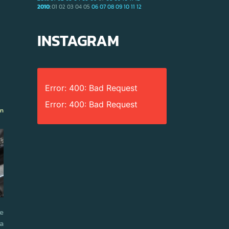
2010
:
01
02
03
04
05
06
07
08
09
10
11
12
INSTAGRAM
Error: 400: Bad Request
Error: 400: Bad Request
ón
de
a