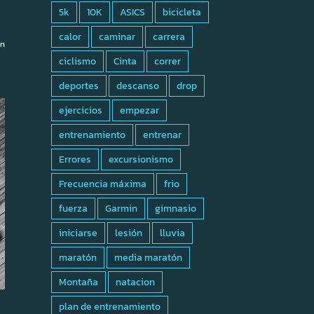
5k
10K
ASICS
bicicleta
calor
caminar
carrera
ón
ciclismo
Cinta
correr
deportes
descanso
drop
ejercicios
empezar
entrenamiento
entrenar
Errores
excursionismo
Frecuencia máxima
frio
fuerza
Garmin
gimnasio
iniciarse
lesión
lluvia
maratón
media maratón
Montaña
natacion
plan de entrenamiento