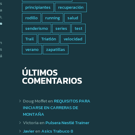
os
principiantes
recuperación
 a
o,
rodillo
running
salud
e
senderismo
series
test
Trail
Triatlón
velocidad
n
os
verano
zapatillas
á
ÚLTIMOS
COMENTARIOS
Doug Moffet
en
REQUISITOS PARA
INICIARSE EN CARRERAS DE
MONTAÑA
Victoria
en
Pulsera Nestlé Trainer
Javier
en
Asics Trabuco 8