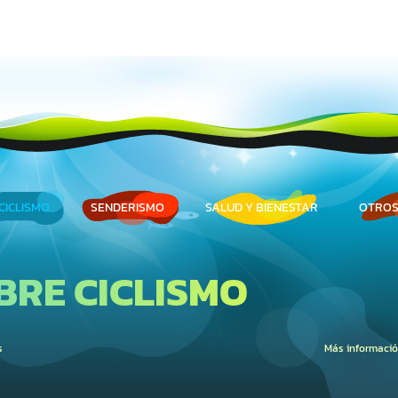
CICLISMO
SENDERISMO
SALUD Y BIENESTAR
OTROS
BRE CICLISMO
s
Más informaci