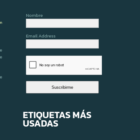
Nombre
ón
Email Address
e
e
e
Suscribirme
ETIQUETAS MÁS
USADAS