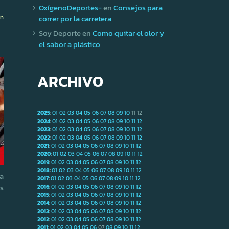
OxígenoDeportes-
en
Consejos para
correr por la carretera
ón
Soy Deporte
en
Como quitar el olor y
el sabor a plástico
ARCHIVO
2025
:
01
02
03
04
05
06
07
08
09
10
11
12
2024
:
01
02
03
04
05
06
07
08
09
10
11
12
2023
:
01
02
03
04
05
06
07
08
09
10
11
12
2022
:
01
02
03
04
05
06
07
08
09
10
11
12
2021
:
01
02
03
04
05
06
07
08
09
10
11
12
2020
:
01
02
03
04
05
06
07
08
09
10
11
12
2019
:
01
02
03
04
05
06
07
08
09
10
11
12
2018
:
01
02
03
04
05
06
07
08
09
10
11
12
za
2017
:
01
02
03
04
05
06
07
08
09
10
11
12
s
2016
:
01
02
03
04
05
06
07
08
09
10
11
12
2015
:
01
02
03
04
05
06
07
08
09
10
11
12
2014
:
01
02
03
04
05
06
07
08
09
10
11
12
2013
:
01
02
03
04
05
06
07
08
09
10
11
12
2012
:
01
02
03
04
05
06
07
08
09
10
11
12
2011
:
01
02
03
04
05
06
07
08
09
10
11
12