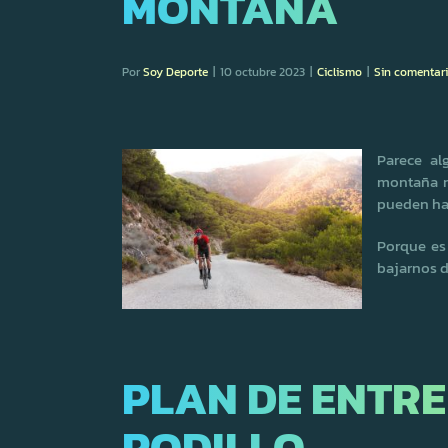
MONTAÑA
Por
Soy Deporte
|
10 octubre 2023
|
Ciclismo
|
Sin comentar
Parece a
montaña n
pueden hac
Porque es 
bajarnos de
PLAN DE ENTR
RODILLO