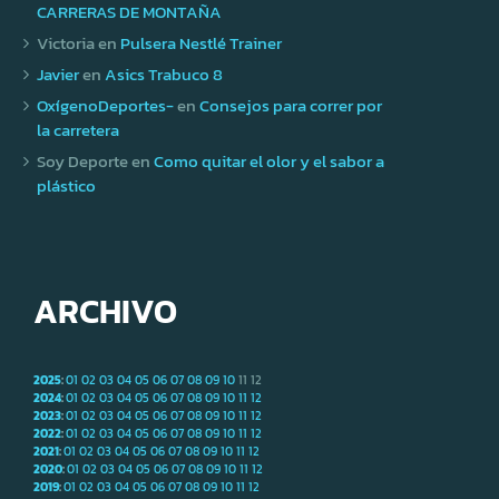
CARRERAS DE MONTAÑA
Victoria
en
Pulsera Nestlé Trainer
Javier
en
Asics Trabuco 8
OxígenoDeportes-
en
Consejos para correr por
la carretera
Soy Deporte
en
Como quitar el olor y el sabor a
plástico
ARCHIVO
2025
:
01
02
03
04
05
06
07
08
09
10
11
12
2024
:
01
02
03
04
05
06
07
08
09
10
11
12
2023
:
01
02
03
04
05
06
07
08
09
10
11
12
2022
:
01
02
03
04
05
06
07
08
09
10
11
12
2021
:
01
02
03
04
05
06
07
08
09
10
11
12
2020
:
01
02
03
04
05
06
07
08
09
10
11
12
2019
:
01
02
03
04
05
06
07
08
09
10
11
12