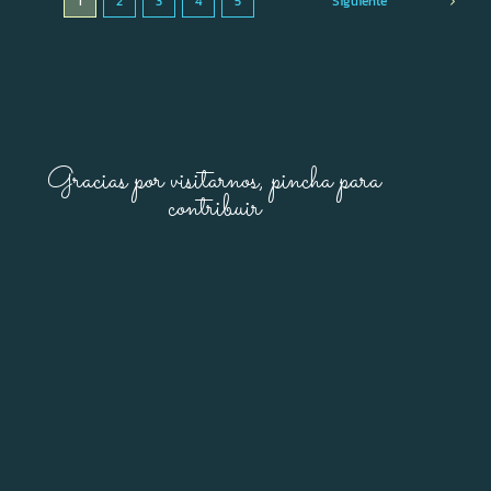
1
2
3
4
5
Siguiente
Gracias por visitarnos, pincha para
contribuir