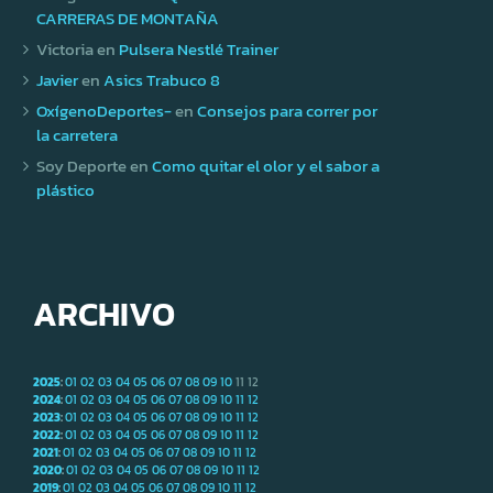
CARRERAS DE MONTAÑA
Victoria
en
Pulsera Nestlé Trainer
Javier
en
Asics Trabuco 8
OxígenoDeportes-
en
Consejos para correr por
la carretera
Soy Deporte
en
Como quitar el olor y el sabor a
plástico
ARCHIVO
2025
:
01
02
03
04
05
06
07
08
09
10
11
12
2024
:
01
02
03
04
05
06
07
08
09
10
11
12
2023
:
01
02
03
04
05
06
07
08
09
10
11
12
2022
:
01
02
03
04
05
06
07
08
09
10
11
12
2021
:
01
02
03
04
05
06
07
08
09
10
11
12
2020
:
01
02
03
04
05
06
07
08
09
10
11
12
2019
:
01
02
03
04
05
06
07
08
09
10
11
12