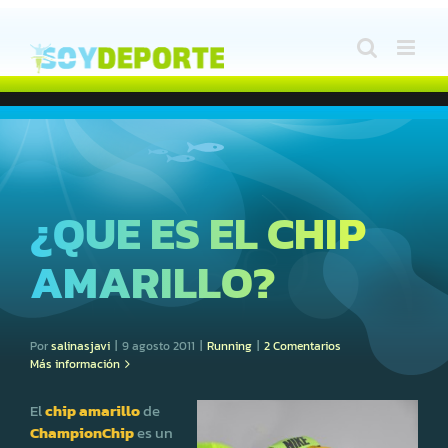
Saltar
al
contenido
¿QUE ES EL CHIP
AMARILLO?
Por
salinasjavi
|
9 agosto 2011
|
Running
|
2 Comentarios
Más información
El
chip amarillo
de
ChampionChip
es un