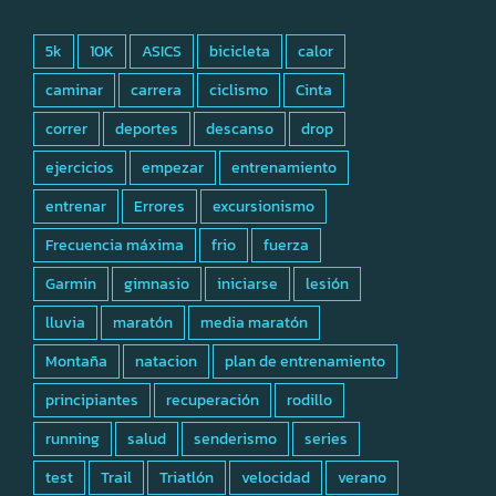
5k
10K
ASICS
bicicleta
calor
caminar
carrera
ciclismo
Cinta
correr
deportes
descanso
drop
ejercicios
empezar
entrenamiento
entrenar
Errores
excursionismo
Frecuencia máxima
frio
fuerza
Garmin
gimnasio
iniciarse
lesión
lluvia
maratón
media maratón
Montaña
natacion
plan de entrenamiento
principiantes
recuperación
rodillo
running
salud
senderismo
series
test
Trail
Triatlón
velocidad
verano