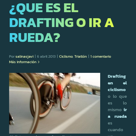
¿QUE ES EL
DRAFTING O IR A
RUEDA?
Por
salinasjavi
|
6 abril 2013
|
Ciclismo
,
Triatlón
|
1 comentario
Más información
Drafting
en el
ciclismo
o lo que
es lo
mismo
ir
a rueda
es
cuando