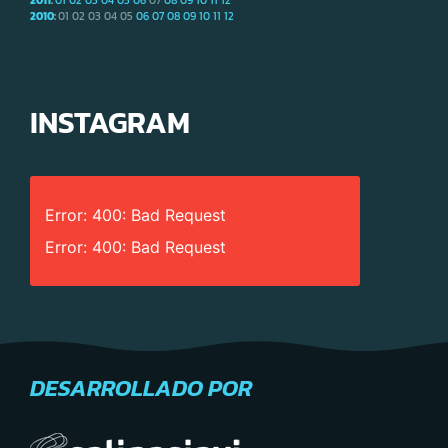
2010
:
01
02
03
04
05
06
07
08
09
10
11
12
INSTAGRAM
Error: 400: Bad Request
Error: 400: Bad Request
DESARROLLADO POR