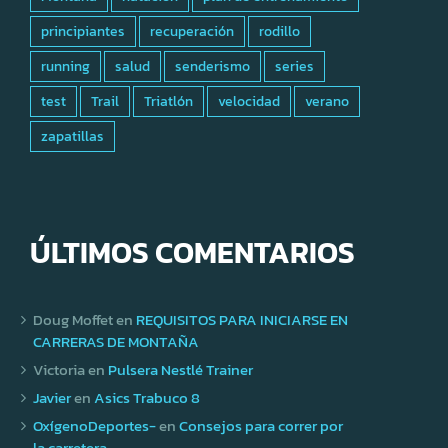
principiantes
recuperación
rodillo
running
salud
senderismo
series
test
Trail
Triatlón
velocidad
verano
zapatillas
ÚLTIMOS COMENTARIOS
Doug Moffet
en
REQUISITOS PARA INICIARSE EN
CARRERAS DE MONTAÑA
Victoria
en
Pulsera Nestlé Trainer
Javier
en
Asics Trabuco 8
OxígenoDeportes-
en
Consejos para correr por
la carretera