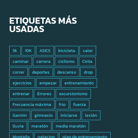
ETIQUETAS MÁS
USADAS
5k
10K
ASICS
bicicleta
calor
caminar
carrera
ciclismo
Cinta
correr
deportes
descanso
drop
ejercicios
empezar
entrenamiento
entrenar
Errores
excursionismo
Frecuencia máxima
frio
fuerza
Garmin
gimnasio
iniciarse
lesión
lluvia
maratón
media maratón
Montaña
natacion
plan de entrenamiento