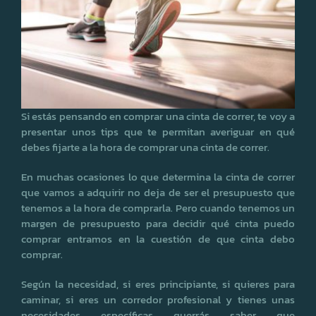
Si estás pensando en comprar una cinta de correr, te voy a
presentar unos tips que te permitan averiguar en qué
debes fijarte a la hora de comprar una cinta de correr.
En muchas ocasiones lo que determina la cinta de correr
que vamos a adquirir no deja de ser el presupuesto que
tenemos a la hora de comprarla. Pero cuando tenemos un
margen de presupuesto para decidir qué cinta puedo
comprar entramos en la cuestión de que cinta debo
comprar.
Según la necesidad, si eres principiante, si quieres para
caminar, si eres un corredor profesional y tienes unas
necesidades específicas querrás saber que