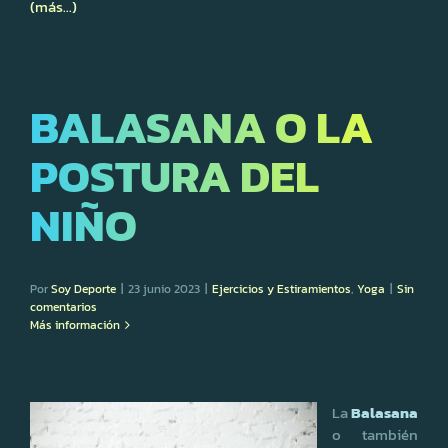
(más…)
BALASANA O LA
POSTURA DEL
NIÑO
Por
Soy Deporte
|
23 junio 2023
|
Ejercicios y Estiramientos
,
Yoga
|
Sin
comentarios
Más información
La
Balasana
o también