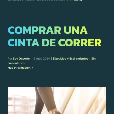
COMPRAR UNA
CINTA DE CORRER
Por
Soy Deporte
|
19 julio 2024
|
Ejercicios y Estiramientos
|
Sin
comentarios
Más información