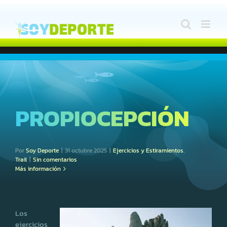
Saltar
al
contenido
PROPIOCEPCIÓN
Por
Soy Deporte
|
31 octubre 2025
|
Ejercicios y Estiramientos
,
Trail
|
Sin comentarios
Más información
Los
ejercicios