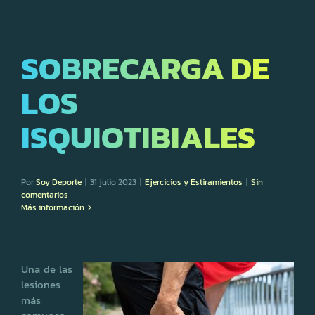
SOBRECARGA DE
LOS
ISQUIOTIBIALES
Por
Soy Deporte
|
31 julio 2023
|
Ejercicios y Estiramientos
|
Sin
comentarios
Más información
Una de las
lesiones
más