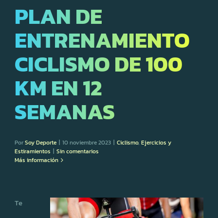
PLAN DE
ENTRENAMIENTO
CICLISMO DE 100
KM EN 12
SEMANAS
Por
Soy Deporte
|
10 noviembre 2023
|
Ciclismo
,
Ejercicios y
Estiramientos
|
Sin comentarios
Más información
Te