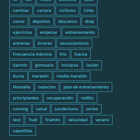
caminar
carrera
ciclismo
Cinta
correr
deportes
descanso
drop
ejercicios
empezar
entrenamiento
entrenar
Errores
excursionismo
Frecuencia máxima
frio
fuerza
Garmin
gimnasio
iniciarse
lesión
lluvia
maratón
media maratón
Montaña
natacion
plan de entrenamiento
principiantes
recuperación
rodillo
running
salud
senderismo
series
test
Trail
Triatlón
velocidad
verano
zapatillas