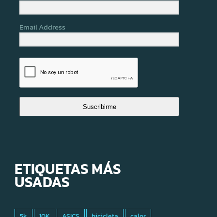
Email Address
Suscribirme
ETIQUETAS MÁS
USADAS
5k
10K
ASICS
bicicleta
calor