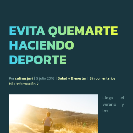
EVITA QUEMARTE
HACIENDO
DEPORTE
Por
salinasjavi
|
5 julio 2016
|
Salud y Bienestar
|
Sin comentarios
Más información
Llega el
verano y
los