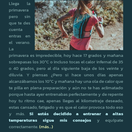
Llega la
primavera
pero sin
que te des
cuenta
entras en
el verano.
La
primavera es impredecible, hoy hace 17 grados y mañana
sobrepasas los 30ºC o incluso tocas el calor infernal de 35
o 40 grados, pero al día siguiente baja de los veinte y
diluvia. Y piensas ¿Pero si hace unos días apenas
alcanzábamos los 10ºC y mañana hay una ola de calor que
te pilla en plena preparación y aún no te has aclimatado
porque hasta ayer entrenabas perfectamente y de repente
hoy tu ritmo cae, apenas llegas al kilometraje deseado,
estas cansado, fatigado y es que el calor provoca todo eso
y más.
Si estás decidido a entrenar a altas
temperaturas sigue mis consejos
y equípate
correctamente.
(más…)