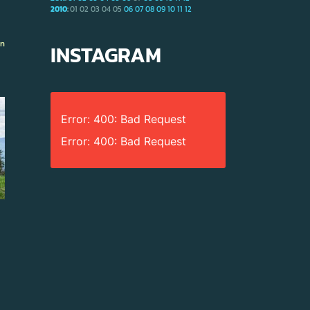
2010
:
01
02
03
04
05
06
07
08
09
10
11
12
ón
INSTAGRAM
Error: 400: Bad Request
Error: 400: Bad Request