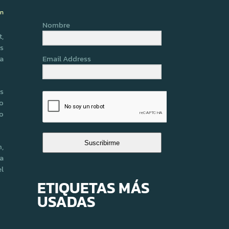
ón
Nombre
t,
s
la
Email Address
es
o
io
Suscribirme
n,
a
el
ETIQUETAS MÁS
USADAS