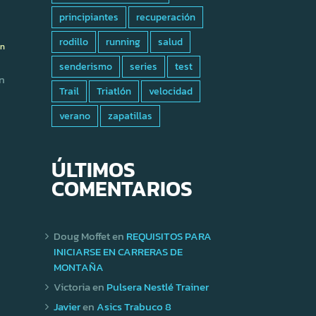
principiantes
recuperación
rodillo
running
salud
ón
senderismo
series
test
En
Trail
Triatlón
velocidad
verano
zapatillas
ÚLTIMOS
COMENTARIOS
Doug Moffet
en
REQUISITOS PARA
INICIARSE EN CARRERAS DE
MONTAÑA
Victoria
en
Pulsera Nestlé Trainer
Javier
en
Asics Trabuco 8