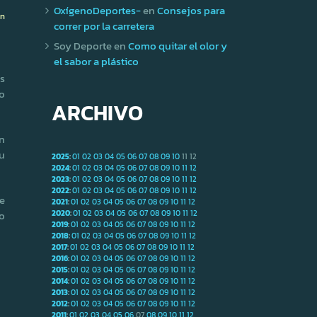
OxígenoDeportes-
en
Consejos para
ón
correr por la carretera
Soy Deporte
en
Como quitar el olor y
el sabor a plástico
s
o
ARCHIVO
n
u
2025
:
01
02
03
04
05
06
07
08
09
10
11
12
2024
:
01
02
03
04
05
06
07
08
09
10
11
12
2023
:
01
02
03
04
05
06
07
08
09
10
11
12
2022
:
01
02
03
04
05
06
07
08
09
10
11
12
e
2021
:
01
02
03
04
05
06
07
08
09
10
11
12
o
2020
:
01
02
03
04
05
06
07
08
09
10
11
12
2019
:
01
02
03
04
05
06
07
08
09
10
11
12
2018
:
01
02
03
04
05
06
07
08
09
10
11
12
2017
:
01
02
03
04
05
06
07
08
09
10
11
12
2016
:
01
02
03
04
05
06
07
08
09
10
11
12
2015
:
01
02
03
04
05
06
07
08
09
10
11
12
2014
:
01
02
03
04
05
06
07
08
09
10
11
12
2013
:
01
02
03
04
05
06
07
08
09
10
11
12
2012
:
01
02
03
04
05
06
07
08
09
10
11
12
2011
:
01
02
03
04
05
06
07
08
09
10
11
12