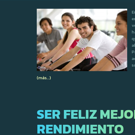
E
e
v
h
q
a
P
a
s
(más…)
SER FELIZ MEJ
RENDIMIENTO