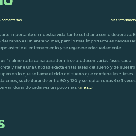
ÑO
n comentarios
Más informaci
parte importante en nuestra vida, tanto cotidiana como deportiva. 
e descanso es un entreno más, pero lo mas importante es descansar
cuerpo asimile el entrenamiento y se regenere adecuadamente.
s finalmente la cama para dormir se producen varias fases, cada
creta y tiene una utilidad exacta en las fases del sueño y de nuestro
rupan en lo que se llama el ciclo del sueño que contiene las 5 fases
laremos, suele durar de entre 90 y 120 y se repiten unas 4 o 5 veces
clos van durando cada vez un poco mas.
(más…)
S