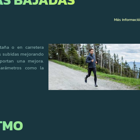
Más informaci
aña o en carretera
as subidas mejorando
eportan una mejora.
arámetros como la
TMO