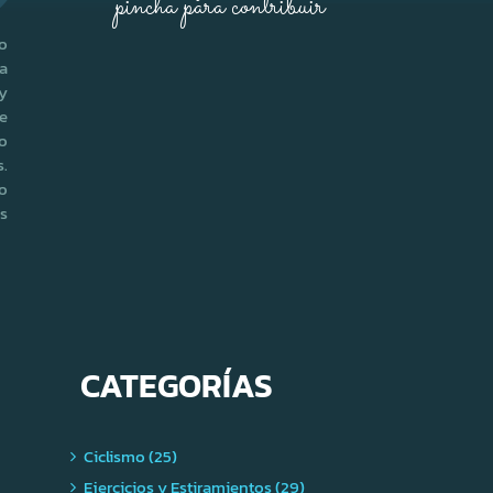
pincha para contribuir
no
ra
 y
e
o
s.
o
s
CATEGORÍAS
Ciclismo (25)
Ejercicios y Estiramientos (29)