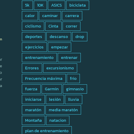
5k
10K
ASICS
bicicleta
calor
caminar
carrera
ciclismo
Cinta
correr
deportes
descanso
drop
ón
ejercicios
empezar
entrenamiento
entrenar
r
e
Errores
excursionismo
o
r
Frecuencia máxima
frio
da
fuerza
Garmin
gimnasio
iniciarse
lesión
lluvia
maratón
media maratón
Montaña
natacion
plan de entrenamiento