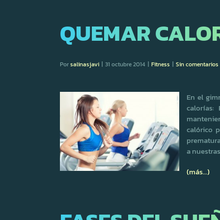
QUEMAR CALORÍ
Por
salinasjavi
|
31 octubre 2014
|
Fitness
|
Sin comentarios
En el gim
calorías
mantenie
calórico 
prematura
a nuestra
(más…)