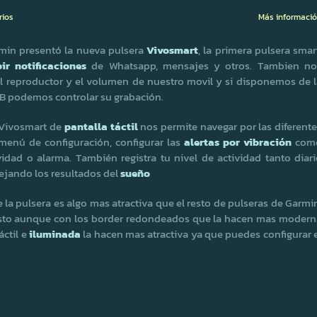
rios
Más informaci
min presentó la nueva pulsera
Vivosmart
, la primera pulsera smar
ir notificaciones
de Whatsapp, mensajes y otros. Tambien no
el reproductor y el volumen de nuestro movil y si disponemos de 
B podemos controlar su grabación.
 Vivosmart de
pantalla táctil
nos permite navegar por las diferent
 menú de configuración, configurar las
alertas por vibración
com
idad o alarma. También registra tu nivel de actividad tanto diar
ejando los resultados del
sueño
de la pulsera es algo mas atractiva que el resto de pulseras de Garmi
esto aunque con los border redondeados que la hacen mas modern
áctil e
iluminada
la hacen mas atractiva ya que puedes configurar 