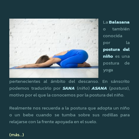
La
Balasana
o también
conocida
por la
postura del
niño
es una
postura de
yoga
pertenecientes al ámbito del descanso. En sánscrito
podemos traducirlo por
SANA
(
niño
)
ASANA
(
postura
),
motivo por el que la conocemos por la postura del niño.
Realmente nos recuerda a la postura que adopta un niño
o un bebe cuando se tumba sobre sus rodillas para
relajarse con la frente apoyada en el suelo.
(más…)