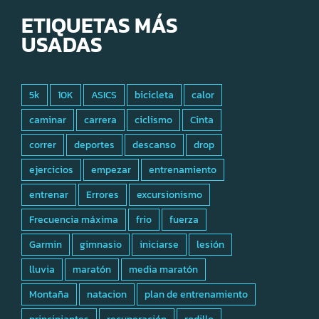
ETIQUETAS MÁS
USADAS
5k
10K
ASICS
bicicleta
calor
caminar
carrera
ciclismo
Cinta
correr
deportes
descanso
drop
ejercicios
empezar
entrenamiento
entrenar
Errores
excursionismo
Frecuencia máxima
frio
fuerza
Garmin
gimnasio
iniciarse
lesión
lluvia
maratón
media maratón
Montaña
natacion
plan de entrenamiento
principiantes
recuperación
rodillo