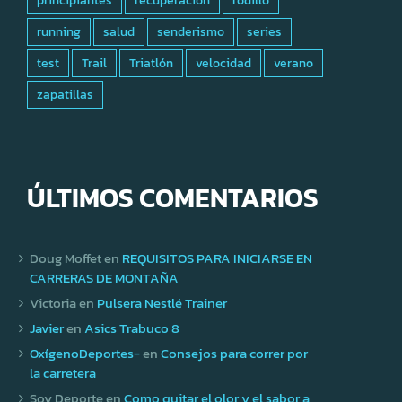
running
salud
senderismo
series
test
Trail
Triatlón
velocidad
verano
zapatillas
ÚLTIMOS COMENTARIOS
Doug Moffet
en
REQUISITOS PARA INICIARSE EN
CARRERAS DE MONTAÑA
Victoria
en
Pulsera Nestlé Trainer
Javier
en
Asics Trabuco 8
OxígenoDeportes-
en
Consejos para correr por
la carretera
Soy Deporte
en
Como quitar el olor y el sabor a