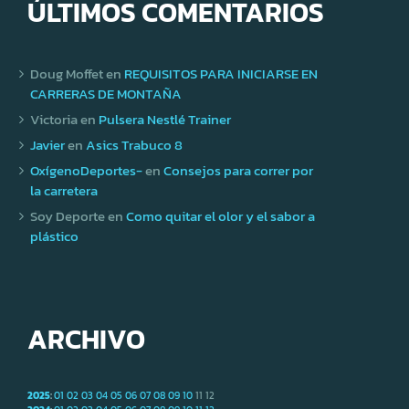
ÚLTIMOS COMENTARIOS
Doug Moffet
en
REQUISITOS PARA INICIARSE EN
CARRERAS DE MONTAÑA
Victoria
en
Pulsera Nestlé Trainer
Javier
en
Asics Trabuco 8
OxígenoDeportes-
en
Consejos para correr por
la carretera
Soy Deporte
en
Como quitar el olor y el sabor a
plástico
ARCHIVO
2025
:
01
02
03
04
05
06
07
08
09
10
11
12