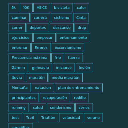
5k
10K
ASICS
bicicleta
calor
caminar
carrera
ciclismo
Cinta
correr
deportes
descanso
drop
ejercicios
empezar
entrenamiento
entrenar
Errores
excursionismo
Frecuencia máxima
frio
fuerza
Garmin
gimnasio
iniciarse
lesión
lluvia
maratón
media maratón
Montaña
natacion
plan de entrenamiento
principiantes
recuperación
rodillo
running
salud
senderismo
series
test
Trail
Triatlón
velocidad
verano
zapatillas