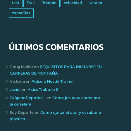
test
Trail
Triatlón
velocidad
verano
zapatillas
ÚLTIMOS COMENTARIOS
Doug Moffet
en
REQUISITOS PARA INICIARSE EN
CARRERAS DE MONTAÑA
Victoria
en
Pulsera Nestlé Trainer
Javier
en
Asics Trabuco 8
OxígenoDeportes-
en
Consejos para correr por
la carretera
Soy Deporte
en
Como quitar el olor y el sabor a
plástico