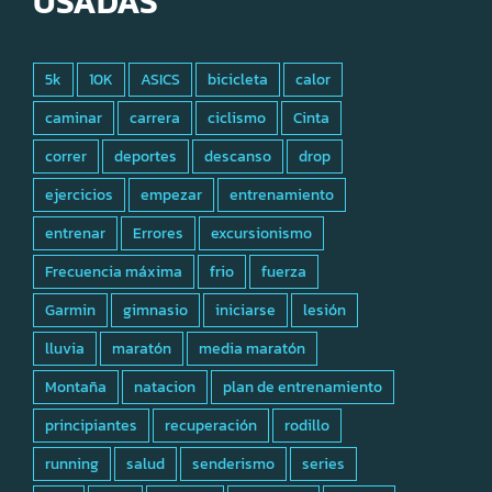
USADAS
5k
10K
ASICS
bicicleta
calor
caminar
carrera
ciclismo
Cinta
correr
deportes
descanso
drop
ejercicios
empezar
entrenamiento
entrenar
Errores
excursionismo
Frecuencia máxima
frio
fuerza
Garmin
gimnasio
iniciarse
lesión
lluvia
maratón
media maratón
Montaña
natacion
plan de entrenamiento
principiantes
recuperación
rodillo
running
salud
senderismo
series