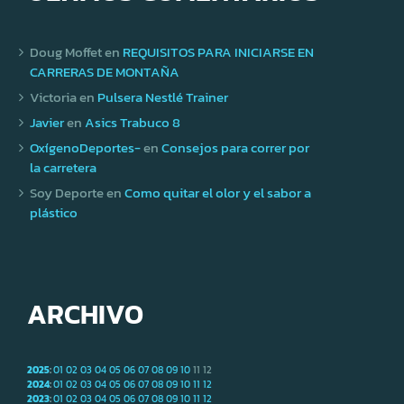
Doug Moffet
en
REQUISITOS PARA INICIARSE EN
CARRERAS DE MONTAÑA
Victoria
en
Pulsera Nestlé Trainer
Javier
en
Asics Trabuco 8
OxígenoDeportes-
en
Consejos para correr por
la carretera
Soy Deporte
en
Como quitar el olor y el sabor a
plástico
ARCHIVO
2025
:
01
02
03
04
05
06
07
08
09
10
11
12
2024
:
01
02
03
04
05
06
07
08
09
10
11
12
2023
:
01
02
03
04
05
06
07
08
09
10
11
12