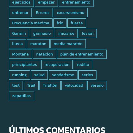
ejercicios
empezar
entrenamiento
entrenar
Errores
excursionismo
Frecuencia máxima
frio
fuerza
Garmin
gimnasio
iniciarse
lesión
lluvia
maratón
media maratón
Montaña
natacion
plan de entrenamiento
principiantes
recuperación
rodillo
running
salud
senderismo
series
test
Trail
Triatlón
velocidad
verano
zapatillas
ÚLTIMOS COMENTARIOS