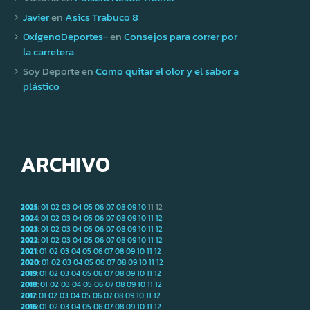
Javier
en
Asics Trabuco 8
OxígenoDeportes-
en
Consejos para correr por
la carretera
Soy Deporte
en
Como quitar el olor y el sabor a
plástico
ARCHIVO
2025
:
01
02
03
04
05
06
07
08
09
10
11
12
2024
:
01
02
03
04
05
06
07
08
09
10
11
12
2023
:
01
02
03
04
05
06
07
08
09
10
11
12
2022
:
01
02
03
04
05
06
07
08
09
10
11
12
2021
:
01
02
03
04
05
06
07
08
09
10
11
12
2020
:
01
02
03
04
05
06
07
08
09
10
11
12
2019
:
01
02
03
04
05
06
07
08
09
10
11
12
2018
:
01
02
03
04
05
06
07
08
09
10
11
12
2017
:
01
02
03
04
05
06
07
08
09
10
11
12
2016
:
01
02
03
04
05
06
07
08
09
10
11
12