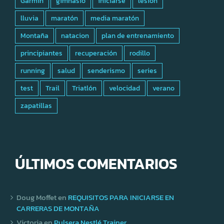
Garmin
gimnasio
iniciarse
lesión
lluvia
maratón
media maratón
Montaña
natacion
plan de entrenamiento
principiantes
recuperación
rodillo
running
salud
senderismo
series
test
Trail
Triatlón
velocidad
verano
zapatillas
ÚLTIMOS COMENTARIOS
Doug Moffet
en
REQUISITOS PARA INICIARSE EN
CARRERAS DE MONTAÑA
Victoria
en
Pulsera Nestlé Trainer