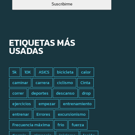
Suscribirme
ETIQUETAS MÁS
USADAS
5k
10K
ASICS
bicicleta
calor
caminar
carrera
ciclismo
Cinta
correr
deportes
descanso
drop
ejercicios
empezar
entrenamiento
entrenar
Errores
excursionismo
Frecuencia máxima
frio
fuerza