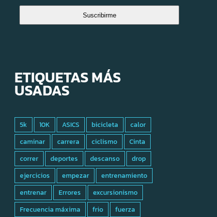
Suscribirme
ETIQUETAS MÁS
USADAS
5k
10K
ASICS
bicicleta
calor
caminar
carrera
ciclismo
Cinta
correr
deportes
descanso
drop
ejercicios
empezar
entrenamiento
entrenar
Errores
excursionismo
Frecuencia máxima
frio
fuerza