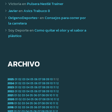
Victoria
en
Pulsera Nestlé Trainer
Javier
en
Asics Trabuco 8
OxígenoDeportes-
en
Consejos para correr por
la carretera
Soy Deporte
en
Como quitar el olor y el sabor a
plástico
ARCHIVO
2025
:
01
02
03
04
05
06
07
08
09
10
11
12
2024
:
01
02
03
04
05
06
07
08
09
10
11
12
2023
:
01
02
03
04
05
06
07
08
09
10
11
12
2022
:
01
02
03
04
05
06
07
08
09
10
11
12
2021
:
01
02
03
04
05
06
07
08
09
10
11
12
2020
:
01
02
03
04
05
06
07
08
09
10
11
12
2019
:
01
02
03
04
05
06
07
08
09
10
11
12
2018
:
01
02
03
04
05
06
07
08
09
10
11
12
2017
:
01
02
03
04
05
06
07
08
09
10
11
12