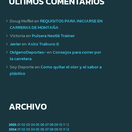
ÚLTIMOS COMENTARIOS
Doug Moffet
en
REQUISITOS PARA INICIARSE EN
CARRERAS DE MONTAÑA
Victoria
en
Pulsera Nestlé Trainer
Javier
en
Asics Trabuco 8
OxígenoDeportes-
en
Consejos para correr por
la carretera
Soy Deporte
en
Como quitar el olor y el sabor a
plástico
ARCHIVO
2025
:
01
02
03
04
05
06
07
08
09
10
11
12
2024
:
01
02
03
04
05
06
07
08
09
10
11
12