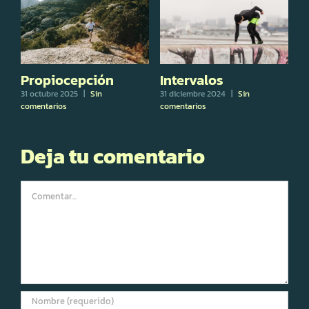
Propiocepción
Intervalos
R
I
31 octubre 2025
|
Sin
31 diciembre 2024
|
Sin
C
comentarios
comentarios
M
1 
Deja tu comentario
Comentar