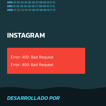
2012
:
01
02
03
04
05
06
07
08
09
10
11
12
2011
:
01
02
03
04
05
06
07
08
09
10
11
12
2010
:
01
02
03
04
05
06
07
08
09
10
11
12
INSTAGRAM
Error: 400: Bad Request
Error: 400: Bad Request
DESARROLLADO POR