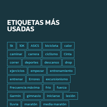
ETIQUETAS MÁS
USADAS
5k
10K
ASICS
bicicleta
calor
caminar
carrera
ciclismo
Cinta
correr
deportes
descanso
drop
ejercicios
empezar
entrenamiento
entrenar
Errores
excursionismo
Frecuencia máxima
frio
fuerza
Garmin
gimnasio
iniciarse
lesión
lluvia
maratón
media maratón